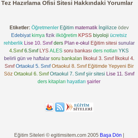
Tez Hazırlama Ofisi Sitesi Hakkındaki Yorumlar
Etiketler:
Öğretmenler
Eğitim
matematik
İngilizce
ödev
Edebiyat
kimya
fizik
ilköğretim
KPSS
biyoloji
ücretsiz
rehberlik
Lise 10. Sınıf
ders
Plan
e-okul
Eğitim sitesi
sunular
4.Sınıf
6.Sınıf
LYS
ALES
soru bankası
ders notları
YKS
belirli gün ve haftalar
soru bankaları
İlkokul 3. Sınıf
İlkokul 4.
Sınıf
Ortaokul 5. Sınıf
Ortaokul 8. Sınıf
Eğitimde Yepyeni Bir
Söz
Ortaokul 6. Sınıf
Ortaokul 7. Sınıf
şiir sitesi
Lise 11. Sınıf
ders kitapları
hayatları
şairler
Eğitim Siteleri © egitimsitem.com 2005
Başa Dön
|