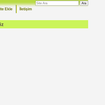
Ara
ite Ekle
İletişim
iz