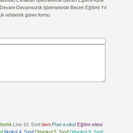
örlük) Evrakları İşletmelerde Beceri Eğitimi Aylık
e Devam-Devamsızlık İşletmelerde Beceri Eğitimi Yıl
ük rehberlik görev formu
berlik
Lise 10. Sınıf
ders
Plan
e-okul
Eğitim sitesi
ıf
İlkokul 4. Sınıf
Ortaokul 5. Sınıf
Ortaokul 8. Sınıf