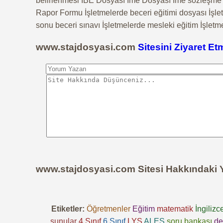
belirlenmesi İBE Dosyası İme Dosyası İme sözleşme İş
Rapor Formu İşletmelerde beceri eğitimi dosyası İşle
sonu beceri sınavı İşletmelerde mesleki eğitim İşletm
www.stajdosyasi.com
Sitesini Ziyaret Et
www.stajdosyasi.com Sitesi Hakkındaki 
Etiketler:
Öğretmenler
Eğitim
matematik
İngilizc
sunular
4.Sınıf
6.Sınıf
LYS
ALES
soru bankası
de