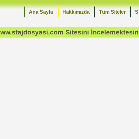
Ana Sayfa
Hakkımızda
Tüm Siteler
S
ww.stajdosyasi.com
Sitesini İncelemektesin