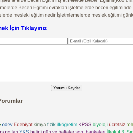
letmelerde Beceri Eğitimi İşletmelerde Beceri Eğitimi(Koordinat
tmelerde Beceri Eğitimi evrakları İşletmelerde beceri eğitimind
elerde mesleki eğitim nedir İşletmlemelerde meslek eğitimi günl
mek İçin Tıklayınız
Yorumu Kaydet
Yorumlar
e
ödev
Edebiyat
kimya
fizik
ilköğretim
KPSS
biyoloji
ücretsiz
reh
rs notları
YKS
belirli gün ve haftalar
soru bankaları
İlkokul 3. Sın