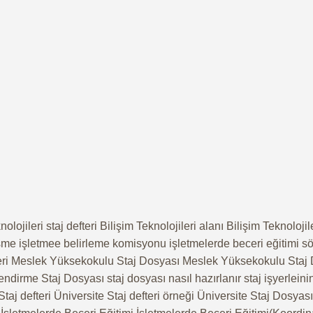
lojileri staj defteri Bilişim Teknolojileri alanı Bilişim Teknolojil
şme işletmee belirleme komisyonu işletmelerde beceri eğitimi sö
teri Meslek Yüksekokulu Staj Dosyası Meslek Yüksekokulu Staj D
ndirme Staj Dosyası staj dosyası nasıl hazırlanır staj işyerleini
taj defteri Üniversite Staj defteri örneği Üniversite Staj Dosyas