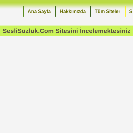
Ana Sayfa
Hakkımızda
Tüm Siteler
S
SesliSözlük.Com
Sitesini İncelemektesiniz