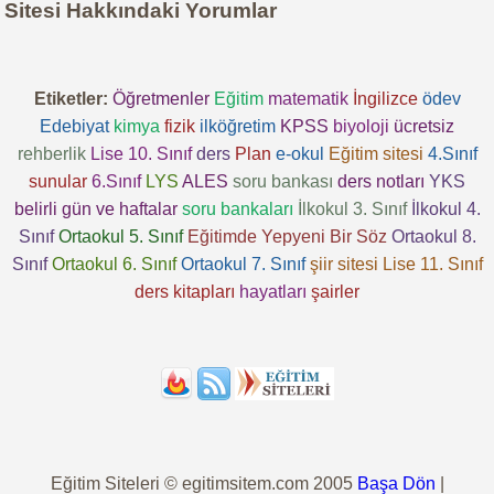
Sitesi Hakkındaki Yorumlar
Etiketler:
Öğretmenler
Eğitim
matematik
İngilizce
ödev
Edebiyat
kimya
fizik
ilköğretim
KPSS
biyoloji
ücretsiz
rehberlik
Lise 10. Sınıf
ders
Plan
e-okul
Eğitim sitesi
4.Sınıf
sunular
6.Sınıf
LYS
ALES
soru bankası
ders notları
YKS
belirli gün ve haftalar
soru bankaları
İlkokul 3. Sınıf
İlkokul 4.
Sınıf
Ortaokul 5. Sınıf
Eğitimde Yepyeni Bir Söz
Ortaokul 8.
Sınıf
Ortaokul 6. Sınıf
Ortaokul 7. Sınıf
şiir sitesi
Lise 11. Sınıf
ders kitapları
hayatları
şairler
Eğitim Siteleri © egitimsitem.com 2005
Başa Dön
|