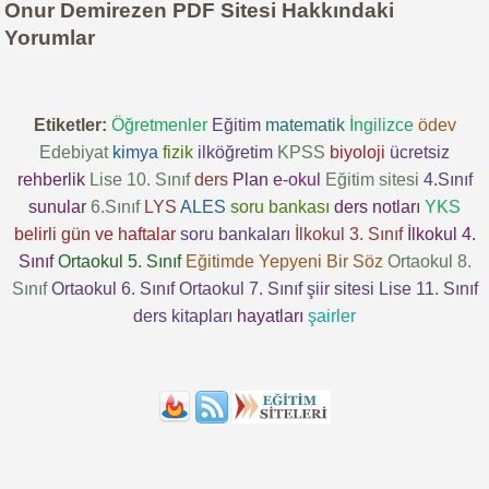
Onur Demirezen PDF Sitesi Hakkındaki
Yorumlar
Etiketler:
Öğretmenler
Eğitim
matematik
İngilizce
ödev
Edebiyat
kimya
fizik
ilköğretim
KPSS
biyoloji
ücretsiz
rehberlik
Lise 10. Sınıf
ders
Plan
e-okul
Eğitim sitesi
4.Sınıf
sunular
6.Sınıf
LYS
ALES
soru bankası
ders notları
YKS
belirli gün ve haftalar
soru bankaları
İlkokul 3. Sınıf
İlkokul 4.
Sınıf
Ortaokul 5. Sınıf
Eğitimde Yepyeni Bir Söz
Ortaokul 8.
Sınıf
Ortaokul 6. Sınıf
Ortaokul 7. Sınıf
şiir sitesi
Lise 11. Sınıf
ders kitapları
hayatları
şairler