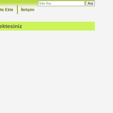
Ara
ite Ekle
İletişim
ektesiniz