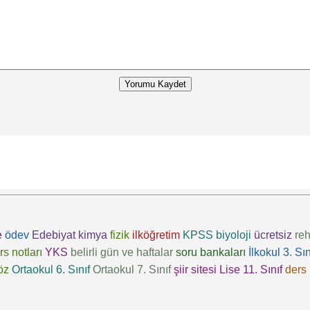
Yorumu Kaydet
e
ödev
Edebiyat
kimya
fizik
ilköğretim
KPSS
biyoloji
ücretsiz
reh
rs notları
YKS
belirli gün ve haftalar
soru bankaları
İlkokul 3. Sın
öz
Ortaokul 6. Sınıf
Ortaokul 7. Sınıf
şiir sitesi
Lise 11. Sınıf
ders 