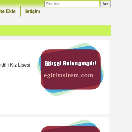
Ara
ite Ekle
İletişim
lli Kız Lisesi