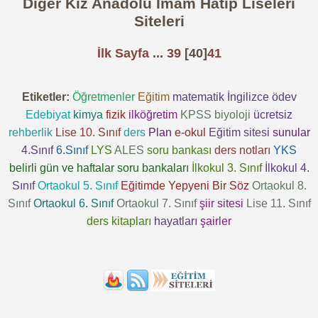
Diğer Kız Anadolu İmam Hatip Liseleri
Siteleri
İlk Sayfa
...
39
[40]
41
Etiketler:
Öğretmenler
Eğitim
matematik
İngilizce
ödev
Edebiyat
kimya
fizik
ilköğretim
KPSS
biyoloji
ücretsiz
rehberlik
Lise 10. Sınıf
ders
Plan
e-okul
Eğitim sitesi
sunular
4.Sınıf
6.Sınıf
LYS
ALES
soru bankası
ders notları
YKS
belirli gün ve haftalar
soru bankaları
İlkokul 3. Sınıf
İlkokul 4.
Sınıf
Ortaokul 5. Sınıf
Eğitimde Yepyeni Bir Söz
Ortaokul 8.
Sınıf
Ortaokul 6. Sınıf
Ortaokul 7. Sınıf
şiir sitesi
Lise 11. Sınıf
ders kitapları
hayatları
şairler