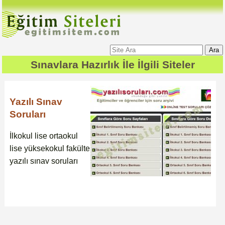
Ara
Sınavlara Hazırlık
İle İlgili Siteler
Yazılı Sınav
Soruları
İlkokul lise ortaokul
lise yüksekokul fakülte
yazılı sınav soruları