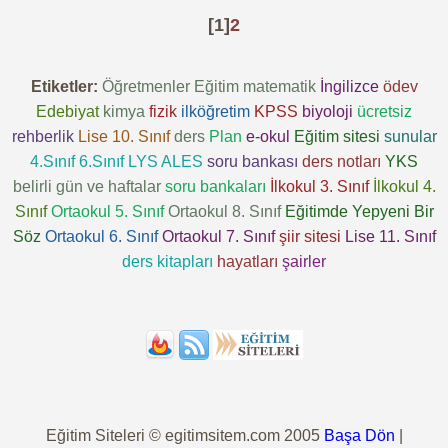
[1]
2
Etiketler:
Öğretmenler
Eğitim
matematik
İngilizce
ödev
Edebiyat
kimya
fizik
ilköğretim
KPSS
biyoloji
ücretsiz
rehberlik
Lise 10. Sınıf
ders
Plan
e-okul
Eğitim sitesi
sunular
4.Sınıf
6.Sınıf
LYS
ALES
soru bankası
ders notları
YKS
belirli gün ve haftalar
soru bankaları
İlkokul 3. Sınıf
İlkokul 4.
Sınıf
Ortaokul 5. Sınıf
Ortaokul 8. Sınıf
Eğitimde Yepyeni Bir
Söz
Ortaokul 6. Sınıf
Ortaokul 7. Sınıf
şiir sitesi
Lise 11. Sınıf
ders kitapları
hayatları
şairler
Eğitim Siteleri © egitimsitem.com 2005
Başa Dön
|