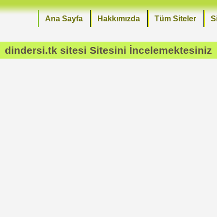
Ana Sayfa
Hakkımızda
Tüm Siteler
S
dindersi.tk sitesi
Sitesini İncelemektesiniz