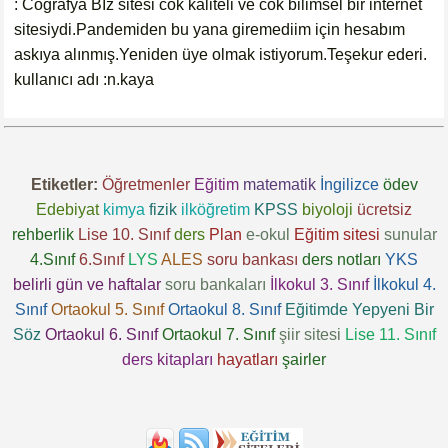
: Coğrafya Bİz sitesi cok kaliteli ve cok bilimsel bir internet
sitesiydi.Pandemiden bu yana giremediim için hesabım
askıya alınmış.Yeniden üye olmak istiyorum.Teşekur ederi.
kullanıcı adı :n.kaya
Etiketler:
Öğretmenler
Eğitim
matematik
İngilizce
ödev
Edebiyat
kimya
fizik
ilköğretim
KPSS
biyoloji
ücretsiz
rehberlik
Lise 10. Sınıf
ders
Plan
e-okul
Eğitim sitesi
sunular
4.Sınıf
6.Sınıf
LYS
ALES
soru bankası
ders notları
YKS
belirli gün ve haftalar
soru bankaları
İlkokul 3. Sınıf
İlkokul 4.
Sınıf
Ortaokul 5. Sınıf
Ortaokul 8. Sınıf
Eğitimde Yepyeni Bir
Söz
Ortaokul 6. Sınıf
Ortaokul 7. Sınıf
şiir sitesi
Lise 11. Sınıf
ders kitapları
hayatları
şairler