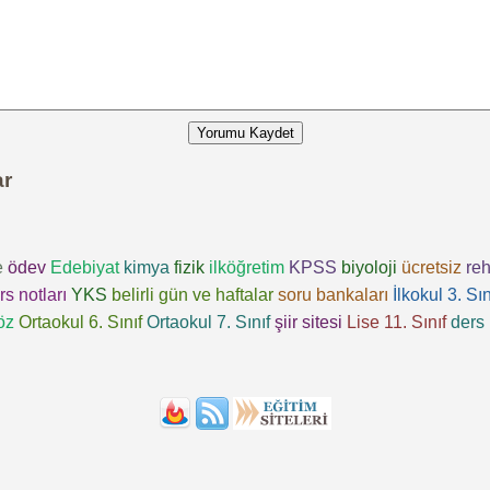
Yorumu Kaydet
ar
e
ödev
Edebiyat
kimya
fizik
ilköğretim
KPSS
biyoloji
ücretsiz
reh
rs notları
YKS
belirli gün ve haftalar
soru bankaları
İlkokul 3. Sın
öz
Ortaokul 6. Sınıf
Ortaokul 7. Sınıf
şiir sitesi
Lise 11. Sınıf
ders 